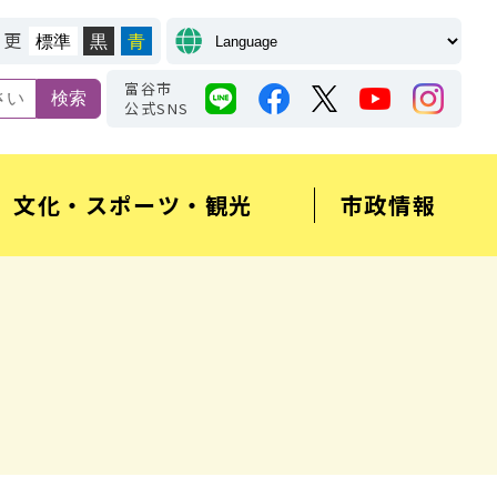
変更
標準
黒
青
富谷市
公式SNS
文化・スポーツ・観光
市政情報