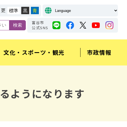
変更
標準
黒
青
富谷市
公式SNS
文化・スポーツ・観光
市政情報
るようになります