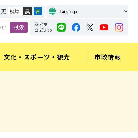
変更
標準
黒
青
富谷市
公式SNS
文化・スポーツ・観光
市政情報