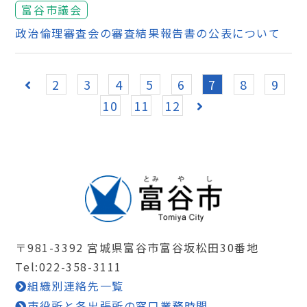
富谷市議会
政治倫理審査会の審査結果報告書の公表について
2
3
4
5
6
7
8
9
10
11
12
〒981-3392 宮城県富谷市富谷坂松田30番地
Tel:022-358-3111
組織別連絡先一覧
市役所と各出張所の窓口業務時間