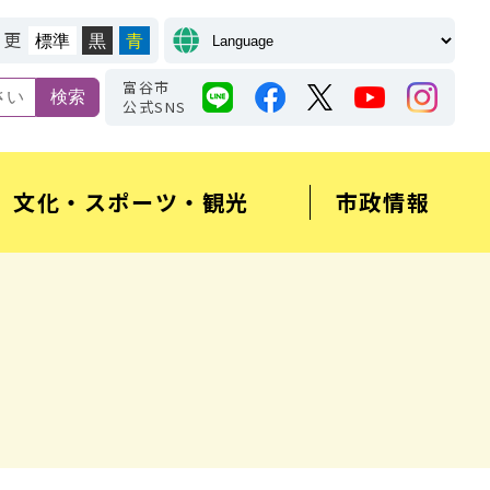
変更
標準
黒
青
富谷市
公式SNS
文化・スポーツ・観光
市政情報