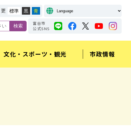
変更
標準
黒
青
富谷市
公式SNS
文化・スポーツ・観光
市政情報