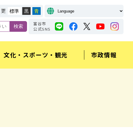
変更
標準
黒
青
富谷市
公式SNS
文化・スポーツ・観光
市政情報