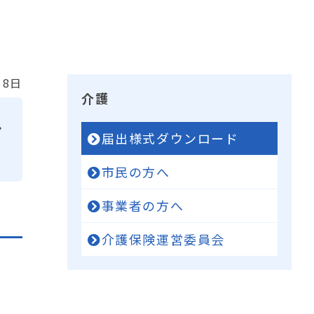
。
18日
介護
し
届出様式ダウンロード
市民の方へ
事業者の方へ
介護保険運営委員会