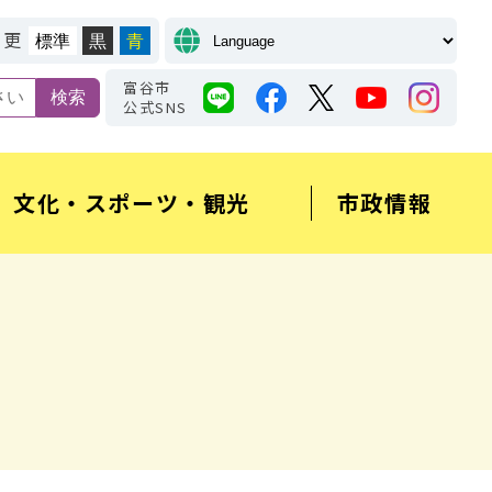
変更
標準
黒
青
富谷市
公式SNS
文化・スポーツ・観光
市政情報