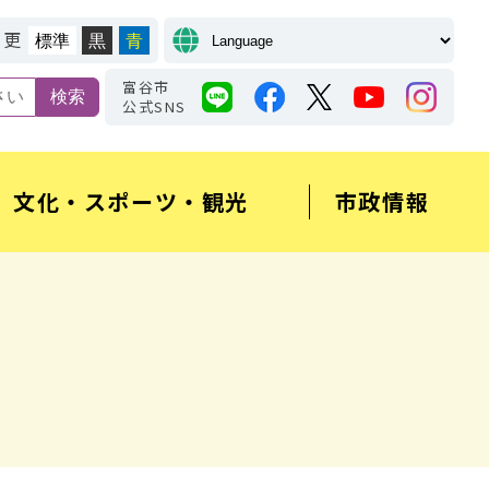
変更
標準
黒
青
富谷市
公式SNS
文化・スポーツ・観光
市政情報