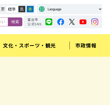
変更
標準
黒
青
富谷市
公式SNS
文化・スポーツ・観光
市政情報