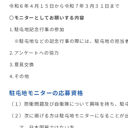
令和６年４月１５日から令和７年３月３１日まで
〇
モニターとしてお願いする内容
⒈駐屯地記念行事の参加
※駐屯地などの記念行事の際には、駐屯地の担当者
⒉アンケートへの協力
⒊意見交換
⒋その他
駐屯地モニターの応募資格
（１）防衛問題及び自衛隊について興味を持ち、駐
（２）次に掲げる方は駐屯地モニターになることが
ア 日本国民ではない方