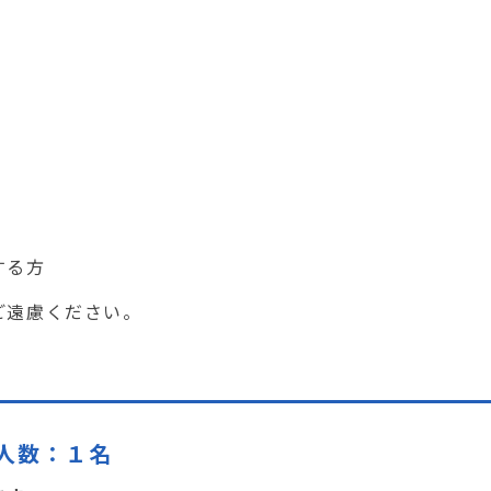
する方
ご遠慮ください。
人数：１名