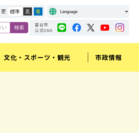
変更
標準
黒
青
富谷市
公式SNS
文化・スポーツ・観光
市政情報