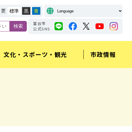
変更
標準
黒
青
富谷市
公式SNS
文化・スポーツ・観光
市政情報