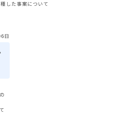
接種した事案について
06日
ン
の
て